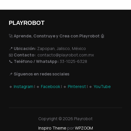
PLAYROBOT
🚀
Aprende, Construye y Crea con Playrobot
🤖
📍
Ubicación:
Zapopan, Jalisco, México
📧
Contacto:
contacto@playrobot.com.mx
📞
Teléfono / WhatsApp:
33-1025-6328
📌
Síguenos en redes sociales
🔹
Instagram
| 🔹
Facebook
| 🔹
Pinterest
| 🔹
YouTube
Copyright © 2026 Playrobot
Inspiro Theme
por
WPZOOM