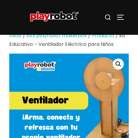
Saltar
al
Buscar:
ALTERN
contenido
Inicio
/
Kits playrobot makerbox
/
Producto
/ Kit
Educativo – Ventilador Eléctrico para Niños