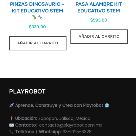
PINZAS DINOSAURIO –
PASA ALAMBRE KIT
KIT EDUCATIVO STEM
EDUCATIVO STEM
$
593.00
$
339.00
AÑADIR AL CARRITO
AÑADIR AL CARRITO
PLAYROBOT
Aprende, Construye y Crea con Playrobot
Ubicación:
Zapopan, Jalisco, México
Contacto:
contacto@playrobot.com.mx
Teléfono / WhatsApp:
33-1025-6328