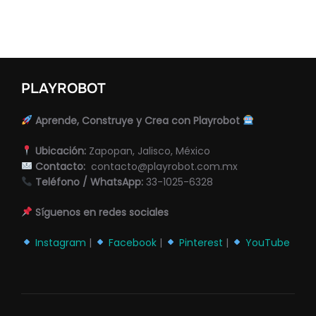
PLAYROBOT
Aprende, Construye y Crea con Playrobot
Ubicación:
Zapopan, Jalisco, México
Contacto:
contacto@playrobot.com.mx
Teléfono / WhatsApp:
33-1025-6328
Síguenos en redes sociales
Instagram
|
Facebook
|
Pinterest
|
YouTube