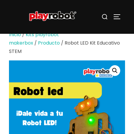
Saltar
al
Buscar:
ALTERN
contenido
Inicio
/
Kits playrobot
makerbox
/
Producto
/ Robot LED Kit Educativo
STEM