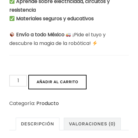
Aprende sobre electricidad, circuitos y
resistencia
Materiales seguros y educativos
Envío a todo México
¡Pide el tuyo y
descubre la magia de la robótica!
Robot
AÑADIR AL CARRITO
LED
Kit
Categoría:
Producto
Educativo
STEM
cantidad
DESCRIPCIÓN
VALORACIONES (0)